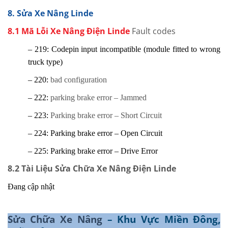
8. Sửa Xe Nâng Linde
8.1 Mã Lỗi Xe Nâng Điện Linde
Fault codes
– 219: Codepin input incompatible (module fitted to wrong
truck type)
– 220:
bad configuration
– 222:
parking brake error – Jammed
– 223:
Parking brake error – Short Circuit
– 224: Parking brake error – Open Circuit
– 225: Parking brake error – Drive Error
8.2 Tài Liệu Sửa Chữa Xe Nâng Điện Linde
Đang cập nhật
Sửa Chữa Xe Nâng
– Khu Vực Miền Đông,