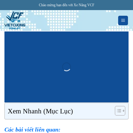
Bỏ
Chào mừng bạn đến với Xe Nâng VCF
qua
nội
dung
Xem Nhanh (Mục Lục)
Các bài viết liên quan: