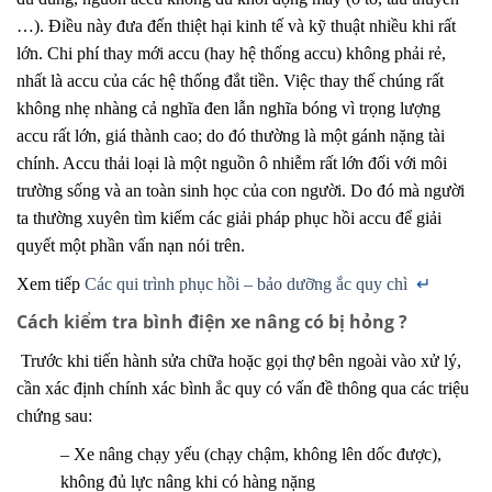
…). Điều này đưa đến thiệt hại kinh tế và kỹ thuật nhiều khi rất
lớn. Chi phí thay mới accu (hay hệ thống accu) không phải rẻ,
nhất là accu của các hệ thống đắt tiền. Việc thay thế chúng rất
không nhẹ nhàng cả nghĩa đen lẫn nghĩa bóng vì trọng lượng
accu rất lớn, giá thành cao; do đó thường là một gánh nặng tài
chính. Accu thải loại là một nguồn ô nhiễm rất lớn đối với môi
trường sống và an toàn sinh học của con người. Do đó mà người
ta thường xuyên tìm kiếm các giải pháp phục hồi accu để giải
quyết một phần vấn nạn nói trên.
Xem tiếp
Các qui trình phục hồi – bảo dưỡng ắc quy chì
↵
Cách kiểm tra bình điện xe nâng có bị hỏng ?
Trước khi tiến hành sửa chữa hoặc gọi thợ bên ngoài vào xử lý,
cần xác định chính xác bình ắc quy có vấn đề thông qua các triệu
chứng sau:
– Xe nâng chạy yếu (chạy chậm, không lên dốc được),
không đủ lực nâng khi có hàng nặng