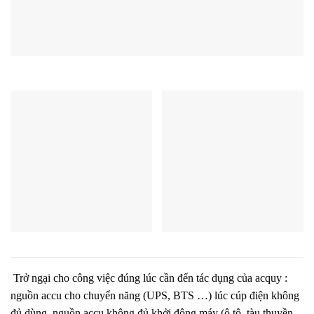
Trở ngại cho công việc đúng lúc cần đến tác dụng của acquy :
nguồn accu cho chuyển năng (UPS, BTS …) lúc cúp điện không
đủ dùng, nguồn accu không đủ khởi động máy (ô tô, tàu thuyền