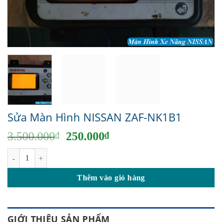
Sửa Màn Hình NISSAN ZAF-NK1B1
Giá
Giá
3.500.000
₫
250.000
₫
gốc
hiện
Sửa Màn Hình NISSAN ZAF-NK1B1 số lượng
là:
tại
3.500.000₫.
là:
Thêm vào giỏ hàng
250.000₫.
GIỚI THIỆU SẢN PHẨM