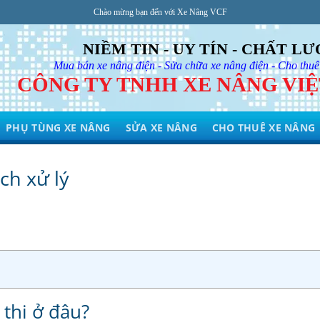
Chào mừng bạn đến với Xe Nâng VCF
NIỀM TIN - UY TÍN - CHẤT L
Mua bán xe nâng điện - Sửa chữa xe nâng điện - Cho thuê
CÔNG TY TNHH XE NÂNG VI
PHỤ TÙNG XE NÂNG
SỬA XE NÂNG
CHO THUÊ XE NÂNG
ch xử lý
 thị ở đâu?