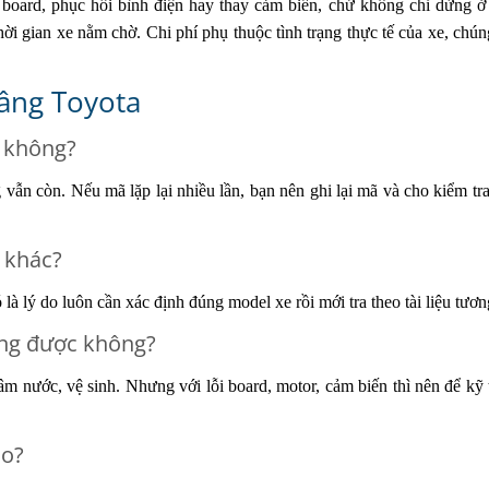
board, phục hồi bình điện hay thay cảm biến, chứ không chỉ dừng ở
hời gian xe nằm chờ. Chi phí phụ thuộc tình trạng thực tế của xe, chúng
nâng Toyota
o không?
vẫn còn. Nếu mã lặp lại nhiều lần, bạn nên ghi lại mã và cho kiểm tra
 khác?
à lý do luôn cần xác định đúng model xe rồi mới tra theo tài liệu tươ
ạng được không?
âm nước, vệ sinh. Nhưng với lỗi board, motor, cảm biến thì nên để kỹ 
ào?