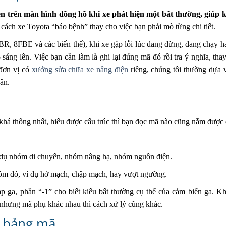
ện trên màn hình đồng hồ khi xe phát hiện một bất thường, giúp
cách xe Toyota “báo bệnh” thay cho việc bạn phải mò từng chi tiết.
BR, 8FBE và các biến thể), khi xe gặp lỗi lúc đang dừng, đang chạy 
áng lên. Việc bạn cần làm là ghi lại đúng mã đó rồi tra ý nghĩa, thay
 đơn vị có
xưởng sửa chữa xe nâng điện
riêng, chúng tôi thường dựa 
ân.
khá thống nhất, hiểu được cấu trúc thì bạn đọc mã nào cũng nắm được 
í dụ nhóm di chuyển, nhóm nâng hạ, nhóm nguồn điện.
óm đó, ví dụ hở mạch, chập mạch, hay vượt ngưỡng.
 ga, phần “-1” cho biết kiểu bất thường cụ thể của cảm biến ga. K
 nhưng mã phụ khác nhau thì cách xử lý cũng khác.
g bảng mã