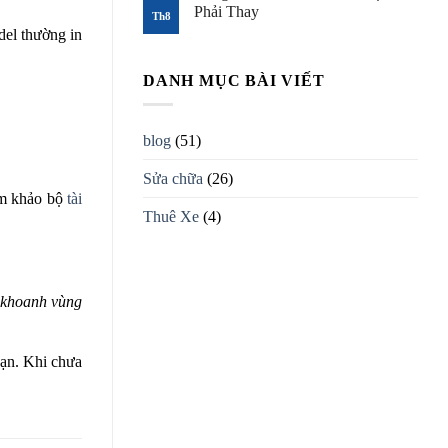
Phải Thay
Xe
Hết
Th8
Nâng
Điện
Không
del thường in
Mất
có
Trợ
bình
Lực
luận
Lái,
DANH MỤC BÀI VIẾT
ở
Lái
Càng
Nặng,
Nâng
Đánh
Xe
Lái
Nâng
blog
(51)
Không
Bị
Ăn:
Mòn,
Tìm
Cong,
Sửa chữa
(26)
Đúng
Nứt:
Nguyên
ham khảo bộ
tài
Khi
Nhân
Nào
Thuê Xe
(4)
Trước
Bắt
Khi
Buộc
Sửa
Phải
Thay
khoanh vùng
bạn. Khi chưa