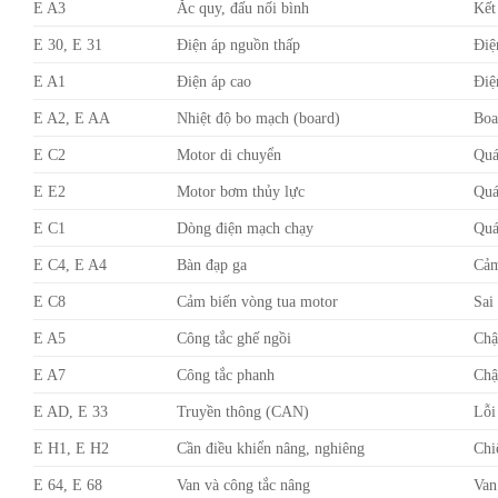
E A3
Ắc quy, đấu nối bình
Kết
E 30, E 31
Điện áp nguồn thấp
Điệ
E A1
Điện áp cao
Điệ
E A2, E AA
Nhiệt độ bo mạch (board)
Boa
E C2
Motor di chuyển
Quá
E E2
Motor bơm thủy lực
Quá
E C1
Dòng điện mạch chạy
Quá
E C4, E A4
Bàn đạp ga
Cảm
E C8
Cảm biến vòng tua motor
Sai
E A5
Công tắc ghế ngồi
Chậ
E A7
Công tắc phanh
Chậ
E AD, E 33
Truyền thông (CAN)
Lỗi
E H1, E H2
Cần điều khiển nâng, nghiêng
Chi
E 64, E 68
Van và công tắc nâng
Van