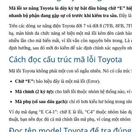
Mã lỗi xe nâng Toyota là dãy ký tự bắt đầu bằng chữ “E” hi
nhanh bộ phận đang gặp sự cố trước khi kiểm tra sâu.
Đây là 
Trên các dòng xe nâng điện Toyota đời 7 và đời 8 (7FB, 8FB, 7F
hạ, màn hình đa chức năng sẽ hiện một mã lỗi kèm đèn cảnh báo s
nhiều lần cho mã biến mất, vì lỗi vẫn còn nguyên bên trong. Là
định hướng, sau đó mới đo kiểm để xác định chính xác nguyên nh
Cách đọc cấu trúc mã lỗi Toyota
Mã lỗi Toyota không phải một con số ngẫu nhiên. Nó có cấu trúc 
Chữ “E”:
báo hiệu đây là một mã lỗi (Error).
Mã chính (2 ký tự):
cho biết lỗi thuộc nhóm hệ thống nào, v
Mã phụ (số sau dấu gạch):
chỉ rõ hơn kiểu hư hỏng trong nh
Ví dụ mã dạng “E C4-1”: chữ E là lỗi, “C4” thuộc nhóm bàn đạp
thuật, bạn nên đọc đủ cả mã chính lẫn mã phụ, vì cùng một nhóm
Đọc tên model Toyota để tra đún