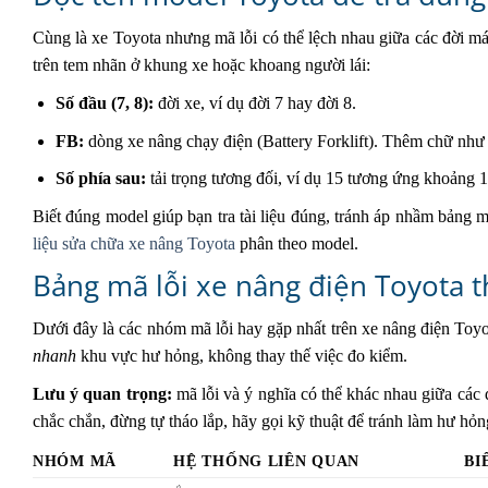
Cùng là xe Toyota nhưng mã lỗi có thể lệch nhau giữa các đời má
trên tem nhãn ở khung xe hoặc khoang người lái:
Số đầu (7, 8):
đời xe, ví dụ đời 7 hay đời 8.
FB:
dòng xe nâng chạy điện (Battery Forklift). Thêm chữ như 
Số phía sau:
tải trọng tương đối, ví dụ 15 tương ứng khoảng 1
Biết đúng model giúp bạn tra tài liệu đúng, tránh áp nhầm bảng m
liệu sửa chữa xe nâng Toyota
phân theo model.
Bảng mã lỗi xe nâng điện Toyota 
Dưới đây là các nhóm mã lỗi hay gặp nhất trên xe nâng điện Toyot
nhanh
khu vực hư hỏng, không thay thế việc đo kiểm.
Lưu ý quan trọng:
mã lỗi và ý nghĩa có thể khác nhau giữa các 
chắc chắn, đừng tự tháo lắp, hãy gọi kỹ thuật để tránh làm hư hỏn
NHÓM MÃ
HỆ THỐNG LIÊN QUAN
BI