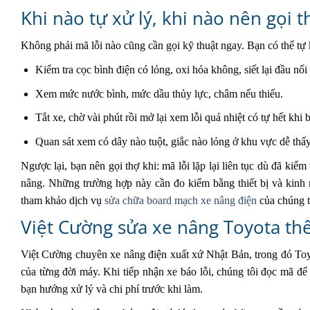
Khi nào tự xử lý, khi nào nên gọi t
Không phải mã lỗi nào cũng cần gọi kỹ thuật ngay. Bạn có thể tự k
Kiểm tra cọc bình điện có lỏng, oxi hóa không, siết lại đầu nối
Xem mức nước bình, mức dầu thủy lực, châm nếu thiếu.
Tắt xe, chờ vài phút rồi mở lại xem lỗi quá nhiệt có tự hết khi
Quan sát xem có dây nào tuột, giắc nào lỏng ở khu vực dễ thấ
Ngược lại, bạn nên gọi thợ khi: mã lỗi lặp lại liên tục dù đã kiể
nâng. Những trường hợp này cần đo kiểm bằng thiết bị và kinh ng
tham khảo dịch vụ
sửa chữa board mạch xe nâng điện
của chúng t
Việt Cường sửa xe nâng Toyota th
Việt Cường chuyên xe nâng điện xuất xứ Nhật Bản, trong đó Toyo
của từng đời máy. Khi tiếp nhận xe báo lỗi, chúng tôi đọc mã đ
bạn hướng xử lý và chi phí trước khi làm.