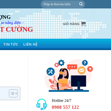
Tìm
kiếm:
ƯỢNG
 xe nâng điện
GIỎ HÀNG
ỆT CƯỜNG
TIN TỨC
LIÊN HỆ
Hotline 24/7
0908 557 122