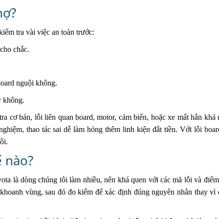
hợ?
iểm tra vài việc an toàn trước:
 cho chắc.
 board nguội không.
y không.
m tra cơ bản, lỗi liên quan board, motor, cảm biến, hoặc xe mất hẳn khả
hiệm, thao tác sai dễ làm hỏng thêm linh kiện đắt tiền. Với lỗi boar
ôi.
ế nào?
ta là dòng chúng tôi làm nhiều, nên khá quen với các mã lỗi và điể
ể khoanh vùng, sau đó đo kiểm để xác định đúng nguyên nhân thay vì 