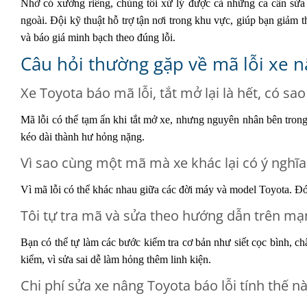
Nhờ có xưởng riêng, chúng tôi xử lý được cả những ca cần sửa 
ngoài. Đội kỹ thuật hỗ trợ tận nơi trong khu vực, giúp bạn giảm t
và báo giá minh bạch theo đúng lỗi.
Câu hỏi thường gặp về mã lỗi xe 
Xe Toyota báo mã lỗi, tắt mở lại là hết, có sa
Mã lỗi có thể tạm ẩn khi tắt mở xe, nhưng nguyên nhân bên trong 
kéo dài thành hư hỏng nặng.
Vì sao cùng một mã mà xe khác lại có ý nghĩa
Vì mã lỗi có thể khác nhau giữa các đời máy và model Toyota. Đó l
Tôi tự tra mã và sửa theo hướng dẫn trên m
Bạn có thể tự làm các bước kiểm tra cơ bản như siết cọc bình, ch
kiểm, vì sửa sai dễ làm hỏng thêm linh kiện.
Chi phí sửa xe nâng Toyota báo lỗi tính thế n