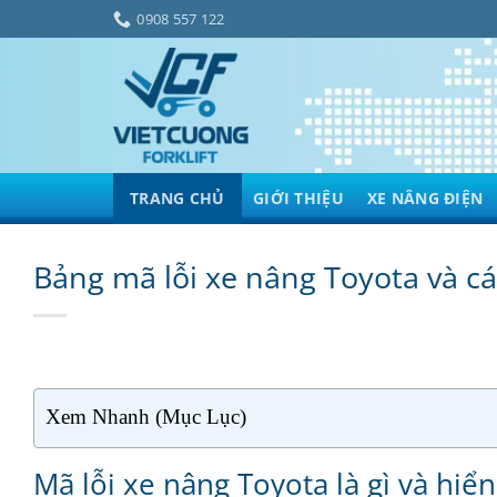
Bỏ
0908 557 122
qua
nội
dung
TRANG CHỦ
GIỚI THIỆU
XE NÂNG ĐIỆN
Bảng mã lỗi xe nâng Toyota và cá
Xem Nhanh (Mục Lục)
Mã lỗi xe nâng Toyota là gì và hiển