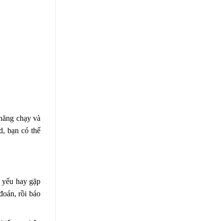
 năng chạy và
d, bạn có thể
m yếu hay gặp
đoán, rồi báo