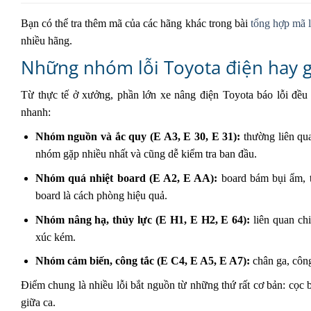
Bạn có thể tra thêm mã của các hãng khác trong bài
tổng hợp mã l
nhiều hãng.
Những nhóm lỗi Toyota điện hay 
Từ thực tế ở xưởng, phần lớn xe nâng điện Toyota báo lỗi đề
nhanh:
Nhóm nguồn và ắc quy (E A3, E 30, E 31):
thường liên qua
nhóm gặp nhiều nhất và cũng dễ kiểm tra ban đầu.
Nhóm quá nhiệt board (E A2, E AA):
board bám bụi ẩm, t
board là cách phòng hiệu quả.
Nhóm nâng hạ, thủy lực (E H1, E H2, E 64):
liên quan chi
xúc kém.
Nhóm cảm biến, công tắc (E C4, E A5, E A7):
chân ga, công
Điểm chung là nhiều lỗi bắt nguồn từ những thứ rất cơ bản: cọc 
giữa ca.