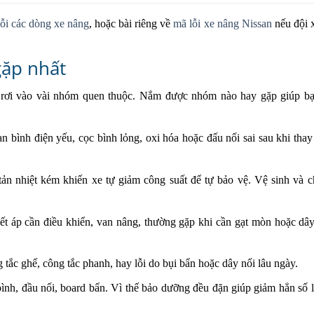
ỗi các dòng xe nâng
, hoặc bài riêng về
mã lỗi xe nâng Nissan
nếu đội 
gặp nhất
u rơi vào vài nhóm quen thuộc. Nắm được nhóm nào hay gặp giúp b
n bình điện yếu, cọc bình lỏng, oxi hóa hoặc đấu nối sai sau khi thay
ản nhiệt kém khiến xe tự giảm công suất để tự bảo vệ. Vệ sinh và 
ết áp cần điều khiển, van nâng, thường gặp khi cần gạt mòn hoặc dây 
 tắc ghế, công tắc phanh, hay lỗi do bụi bẩn hoặc dây nối lâu ngày.
bình, đầu nối, board bẩn. Vì thế bảo dưỡng đều đặn giúp giảm hẳn số l