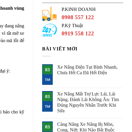
 khoanh vùng
P.KINH DOANH
0908 557 122
P.Kỹ Thuật
hay đang nâng
0919 558 122
 vì tắt mở xe
vào mã lỗi để
BÀI VIẾT MỚI
Xe Nâng Điện Tụt Bình Nhanh,
03
đại ý:
Chưa Hết Ca Đã Hết Điện
Không
Th8
có
bình
luận
Xe Nâng Mất Trợ Lực Lái, Lái
ở
03
Xe
Nặng, Đánh Lái Không Ăn: Tìm
Nâng
Đúng Nguyên Nhân Trước Khi
Điện
Th8
Tụt
Sửa
hi báo cho kỹ
Bình
Nhanh,
Không
Chưa
có
Càng Nâng Xe Nâng Bị Mòn,
Hết
bình
03
Ca
luận
Cong, Nứt: Khi Nào Bắt Buộc
ở
Đã