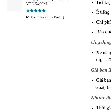
Tiết ki
VTDX400M
Ít tiến
Được xếp
bởi Bảo Ngọc (Bình Phước )
hạng
5
5
Chi phí
sao
Bảo dưỡ
Ứng dụng
Xe nâng
thị,… đ
Giá bán 
Giá bá
xuất, t
Nhược đi
Thời gi