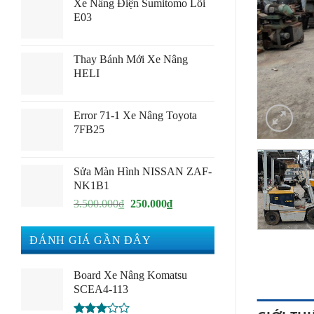
Xe Nâng Điện Sumitomo Lỗi
E03
Thay Bánh Mới Xe Nâng
HELI
Error 71-1 Xe Nâng Toyota
7FB25
Sửa Màn Hình NISSAN ZAF-
NK1B1
Giá
Giá
3.500.000
₫
250.000
₫
gốc
hiện
là:
tại
ĐÁNH GIÁ GẦN ĐÂY
3.500.000₫.
là:
250.000₫.
Board Xe Nâng Komatsu
SCEA4-113