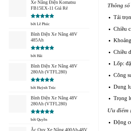
sao
Xe Nâng Điện Komatsu
Thông số
FB15EX-11 Giá Rẻ
Tải trọ
Được xếp
bởi Lê Phúc
hạng
5
5
Chiều c
sao
Bình Điện Xe Nâng 48V
Khoảng 
485Ah
Chiều d
Được xếp
bởi Hải
hạng
5
5
Lốp: đặ
sao
Bình Điện Xe Nâng 48V
280Ah (VTFL280)
Công s
Dung l
Được xếp
bởi Huỳnh Trúc
hạng
5
5
sao
Trọng l
Bình Điện Xe Nâng 48V
280Ah (VTFL280)
Ưu điểm 
Được xếp
bởi Quyền
Động cơ
hạng
5
5
sao
Ắc Quy Xe Nâng 400Ah-48V