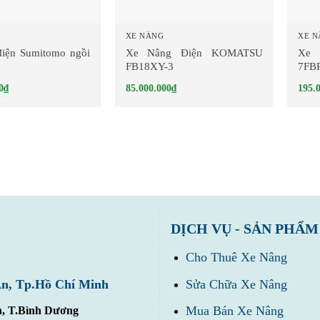
XE NÂNG
XE 
điện Sumitomo ngồi
Xe Nâng Điện KOMATSU
Xe 
FB18XY-3
7FB
0
₫
85.000.000
₫
195.
DỊCH VỤ - SẢN PHẨM
Cho Thuê Xe Nâng
Sửa Chữa Xe Nâng
An, Tp.Hồ Chí Minh
Mua Bán Xe Nâng
n, T.Bình Dương