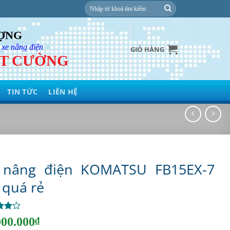
Tìm
kiếm:
ƯỢNG
 xe nâng điện
GIỎ HÀNG
ỆT CƯỜNG
TIN TỨC
LIÊN HỆ
 nâng điện KOMATSU FB15EX-7
 quá rẻ
 5
000.000
₫
rên