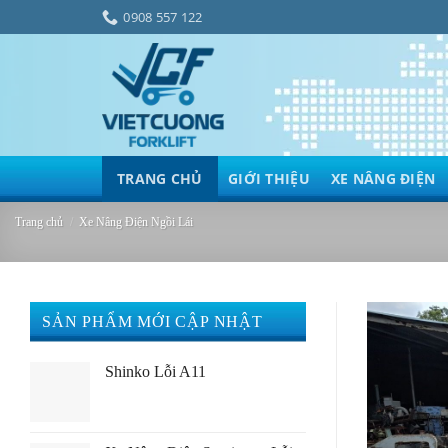
Bỏ
0908 557 122
qua
nội
dung
TRANG CHỦ
GIỚI THIỆU
XE NÂNG ĐIỆN
Trang chủ
/
Xe Nâng Điện Ngồi Lái
SẢN PHẨM MỚI CẬP NHẬT
Shinko Lỗi A11