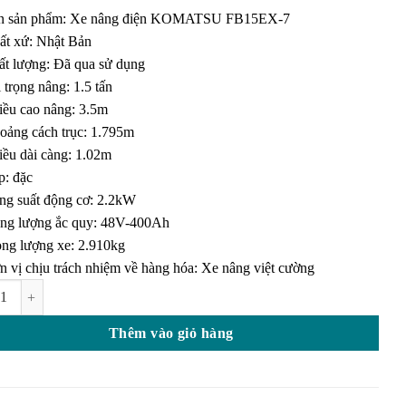
giá
n sản phẩm: Xe nâng điện KOMATSU FB15EX-7
ất xứ: Nhật Bản
ất lượng: Đã qua sử dụng
 trọng nâng: 1.5 tấn
iều cao nâng: 3.5m
oảng cách trục: 1.795m
iều dài càng: 1.02m
p: đặc
ng suất động cơ: 2.2kW
ng lượng ắc quy: 48V-400Ah
ọng lượng xe: 2.910kg
n vị chịu trách nhiệm về hàng hóa: Xe nâng việt cường
ng điện KOMATSU FB15EX-7 giá quá rẻ số lượng
Thêm vào giỏ hàng