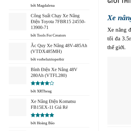
GIỚI TH
Được
bởi Magdalena
xếp
hạng
3
Công Suất Chạy Xe Nâng
Xe nâ
5 sao
Điện Toyota 7FBR15 24550-
13900-71
Xe nâng đ
bởi Tools For Creators
tối đa 3.
Ắc Quy Xe Nâng 48V-485Ah
thế giới.
(VTDX485MH)
bởi vorbelutrioperbir
Bình Điện Xe Nâng 48V
280Ah (VTFL280)
Được
bởi XRTheag
xếp hạng
4
5 sao
Xe Nâng Điện Komatsu
FB15EX-11 Giá Rẻ
Được xếp
bởi Hoàng Bảo
hạng
5
5