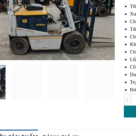
đánh 
Tê
Xu
Ch
Tải
Ch
Kh
Ch
Lố
Cô
Du
Tr
Đơ
Xe nâ