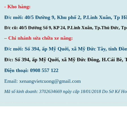
- Kho hàng:
Đ/c mới: 40/5 Đường 9, Khu phố 2, P.Linh Xuân, Tp H
Đ/c cũ: 40/5 Đường Số 9, KP 24, P.Linh Xuân, Tp.Thủ Đức, 
– Chi nhánh sửa chữa xe nâng:
Đ/c mới: Số 394, ấp Mỹ Quới, xã Mỹ Đức Tây, tỉnh Đồ
Đ/c:
Số 394, ấp Mỹ Quới, xã Mỹ Đức Đông, H.Cái Bè, 
Điện thoại: 0908 557 122
Email: xenangvietcuong@gmail.com
Mã số kinh doanh: 3702634669 ngày cấp 18/01/2018 Do Sở Kế Ho