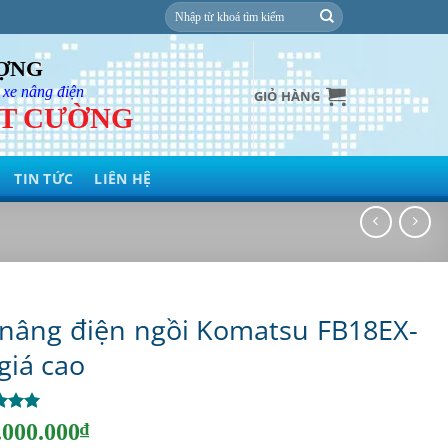
Tìm
kiếm:
ƯỢNG
 xe nâng điện
GIỎ HÀNG
ỆT CƯỜNG
TIN TỨC
LIÊN HỆ
 nâng điện ngồi Komatsu FB18EX-
giá cao
 5
.000.000
₫
rên