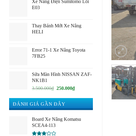
Xe Nâng Điện Sumitomo Lỗi
E03
Thay Bánh Mới Xe Nâng
HELI
Error 71-1 Xe Nâng Toyota
7FB25
Sửa Màn Hình NISSAN ZAF-
NK1B1
Giá
Giá
3.500.000
₫
250.000
₫
gốc
hiện
là:
tại
ĐÁNH GIÁ GẦN ĐÂY
3.500.000₫.
là:
250.000₫.
Board Xe Nâng Komatsu
SCEA4-113