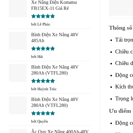
sao
Xe Nâng Điện Komatsu
FB15EX-11 Giá Rẻ
Được xếp
bởi Lê Phúc
Thông số 
hạng
5
5
sao
Bình Điện Xe Nâng 48V
Tải trọn
485Ah
Chiều c
Được xếp
bởi Hải
hạng
5
5
Chiều d
sao
Bình Điện Xe Nâng 48V
280Ah (VTFL280)
Động c
Kích th
Được xếp
bởi Huỳnh Trúc
hạng
5
5
sao
Trọng l
Bình Điện Xe Nâng 48V
280Ah (VTFL280)
Ưu điểm 
Được xếp
bởi Quyền
Động cơ
hạng
5
5
sao
Ắc Quy Xe Nâng 400Ah-48V