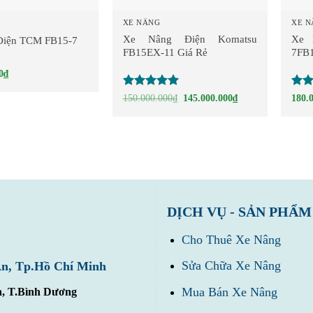
XE NÂNG
XE 
Xe Nâng Điện Komatsu
Xe 
Điện TCM FB15-7
FB15EX-11 Giá Rẻ
7FB
0
₫
Được xếp
Đượ
Giá
Giá
150.000.000
₫
145.000.000
₫
180.
gốc
hiện
hạng
5
5
hạn
là:
tại
sao
sao
150.000.000₫.
là:
145.000.000₫.
DỊCH VỤ - SẢN PHẨM
Cho Thuê Xe Nâng
Sửa Chữa Xe Nâng
An, Tp.Hồ Chí Minh
Mua Bán Xe Nâng
n, T.Bình Dương