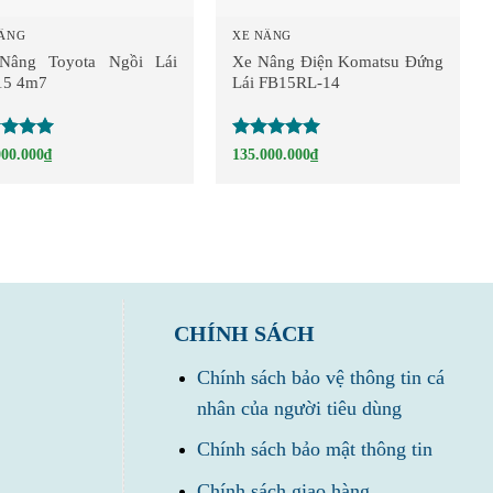
NÂNG
XE NÂNG
Nâng Toyota Ngồi Lái
Xe Nâng Điện Komatsu Đứng
15 4m7
Lái FB15RL-14
c xếp
Được xếp
000.000
₫
135.000.000
₫
g
5
5
hạng
5
5
sao
CHÍNH SÁCH
Chính sách bảo vệ thông tin cá
nhân của người tiêu dùng
Chính sách bảo mật thông tin
Chính sách giao hàng