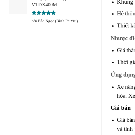
Khung n
VTDX400M
Hệ thốn
Được xếp
bởi Bảo Ngọc (Bình Phước )
Thiết k
hạng
5
5
sao
Nhược đi
Giá thà
Thời gi
Ứng dụng
Xe nâng
hóa. Xe
Giá bán
Giá bán
và tình 