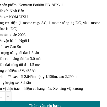
giá
n sản phẩm: Komatsu Forklift FB18EX-11
ất xứ: Nhật Bản
ệu xe: KOMATSU
ng cơ: điện (1 motor chạy AC, 1 motor nâng hạ DC, và 1 motor
 lực lái DC)
m sản xuất: 2003
ểu vận hành: Ngồi lái
nh xe: Cao Su
 trọng nâng tối đa: 1.8 tấn
ều cao nâng tối đa: 3.0 mét
ều dài nâng tối đa: 1.5 mét
ng cơ điện: 48V, 485Ah
ch thước xe: dài 2.645m, rộng 1.150m, cao 2.290m
ng lượng xe: 3.2 tấn
n vị chịu trách nhiệm về hàng hóa: Xe nâng việt cường
g điện ngồi Komatsu FB18EX-11 giá cao số lượng
Thêm vào giỏ hàng