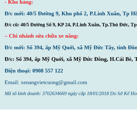
- Kho hàng:
Đ/c mới: 40/5 Đường 9, Khu phố 2, P.Linh Xuân, Tp H
Đ/c cũ: 40/5 Đường Số 9, KP 24, P.Linh Xuân, Tp.Thủ Đức, 
– Chi nhánh sửa chữa xe nâng:
Đ/c mới: Số 394, ấp Mỹ Quới, xã Mỹ Đức Tây, tỉnh Đồ
Đ/c:
Số 394, ấp Mỹ Quới, xã Mỹ Đức Đông, H.Cái Bè, 
Điện thoại: 0908 557 122
Email: xenangvietcuong@gmail.com
Mã số kinh doanh: 3702634669 ngày cấp 18/01/2018 Do Sở Kế Ho