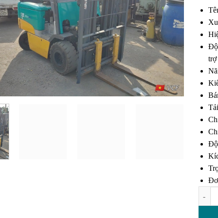
đánh 
Tê
Xu
Hi
Độ
trợ
Nă
Ki
Bá
Tải
Chi
Chi
Độ
Kí
Trọ
Đơ
Xe nân