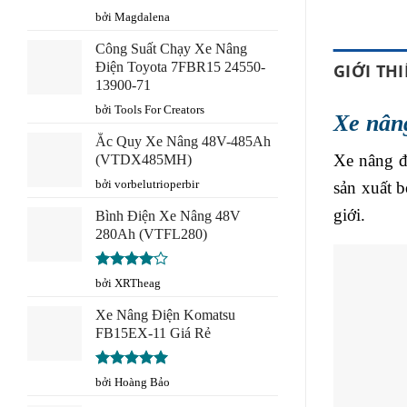
Được
bởi Magdalena
xếp
hạng
3
Công Suất Chạy Xe Nâng
5 sao
Điện Toyota 7FBR15 24550-
GIỚI TH
13900-71
bởi Tools For Creators
Xe nâng
Ắc Quy Xe Nâng 48V-485Ah
Xe nâng đ
(VTDX485MH)
bởi vorbelutrioperbir
sản xuất 
giới.
Bình Điện Xe Nâng 48V
280Ah (VTFL280)
Được
bởi XRTheag
xếp hạng
4
5 sao
Xe Nâng Điện Komatsu
FB15EX-11 Giá Rẻ
Được xếp
bởi Hoàng Bảo
hạng
5
5