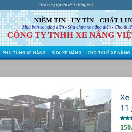
Chào mừng bạn đến với Xe Nâng VCF
NIỀM TIN - UY TÍN - CHẤT L
Mua bán xe nâng điện - Sửa chữa xe nâng điện - Cho thuê
CÔNG TY TNHH XE NÂNG VI
PHỤ TÙNG XE NÂNG
SỬA XE NÂNG
CHO THUÊ XE NÂNG
Xe
11 
5
1
trên
150
dựa t