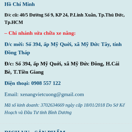
Hồ Chí Minh
Đ/c cũ: 40/5 Đường Số 9, KP 24, P.Linh Xuân, Tp.Thủ Đức,
Tp.HCM
– Chi nhánh sửa chữa xe nâng:
Đ/c mới: Số 394, ấp Mỹ Quới, xã Mỹ Đức Tây, tỉnh
Đồng Tháp
Đ/c:
Số 394, ấp Mỹ Quới, xã Mỹ Đức Đông, H.Cái
Bè, T.Tiền Giang
Điện thoại: 0908 557 122
Email: xenangvietcuong@gmail.com
Mã số kinh doanh: 3702634669 ngày cấp 18/01/2018 Do Sở Kế
Hoạch và Đầu Tư tỉnh Bình Dương