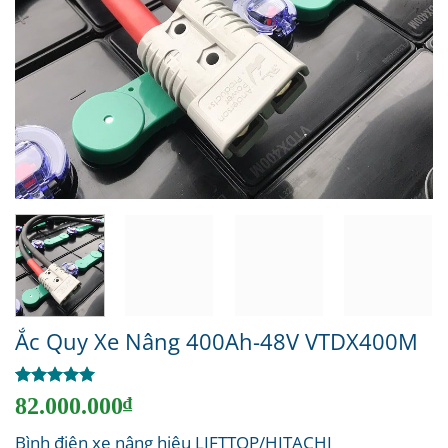
Ắc Quy Xe Nâng 400Ah-48V VTDX400M
5
1
trên 5
82.000.000
₫
dựa trên
đánh giá
Bình điện xe nâng hiệu LIFTTOP/HITACHI