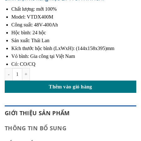
Chất lượng: mới 100%
Model: VTDX400M
Công suất: 48V-400Ah
Hộc bình: 24 hộc
Sản xuất: Thái Lan
Kích thước hộc bình (LxWxH): (144x158x395)mm
Vỏ bình: Gia công tại Việt Nam
Có: CO/CQ
Ắc Quy Xe Nâng 400Ah-48V VTDX400M số lượng
Thêm vào giỏ hàng
GIỚI THIỆU SẢN PHẨM
THÔNG TIN BỔ SUNG