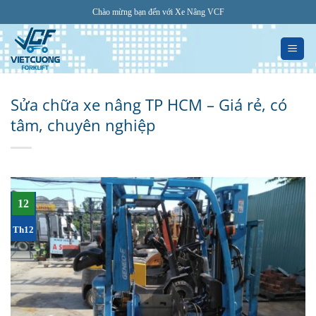
Bỏ
Chào mừng bạn đến với Xe Nâng VCF
qua
nội
dung
Sửa chữa xe nâng TP HCM – Giá rẻ, có
tâm, chuyên nghiệp
12
Th12