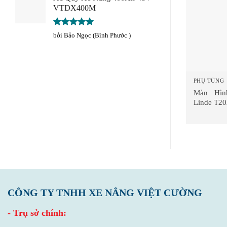
VTDX400M
Được xếp
bởi Bảo Ngọc (Bình Phước )
hạng
5
5
sao
PHỤ TÙNG
Màn Hìn
Linde T20
CÔNG TY TNHH XE NÂNG VIỆT CƯỜNG
- Trụ sở chính: