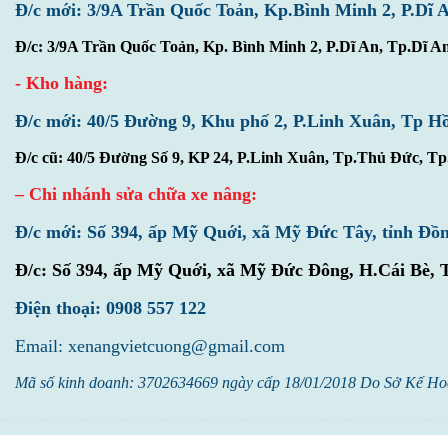
Đ/c mới: 3/9A Trần Quốc Toản, Kp.Bình Minh 2, P.Dĩ 
Đ/c: 3/9A Trần Quốc Toản, Kp. Bình Minh 2, P.Dĩ An, Tp.Dĩ A
- Kho hàng:
Đ/c mới: 40/5 Đường 9, Khu phố 2, P.Linh Xuân, Tp H
Đ/c cũ: 40/5 Đường Số 9, KP 24, P.Linh Xuân, Tp.Thủ Đức, 
– Chi nhánh sửa chữa xe nâng:
Đ/c mới: Số 394, ấp Mỹ Quới, xã Mỹ Đức Tây, tỉnh Đồ
Đ/c:
Số 394, ấp Mỹ Quới, xã Mỹ Đức Đông, H.Cái Bè, 
Điện thoại: 0908 557 122
Email: xenangvietcuong@gmail.com
Mã số kinh doanh: 3702634669 ngày cấp 18/01/2018 Do Sở Kế Ho