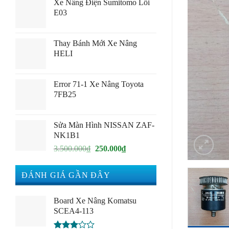
Xe Nâng Điện Sumitomo Lỗi
E03
Thay Bánh Mới Xe Nâng
HELI
Error 71-1 Xe Nâng Toyota
7FB25
Sửa Màn Hình NISSAN ZAF-
NK1B1
Giá
Giá
3.500.000
₫
250.000
₫
gốc
hiện
là:
tại
ĐÁNH GIÁ GẦN ĐÂY
3.500.000₫.
là:
250.000₫.
Board Xe Nâng Komatsu
SCEA4-113