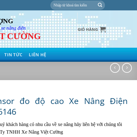
Tìm
kiếm:
ƯỢNG
 xe nâng điện
GIỎ HÀNG
ỆT CƯỜNG
TIN TỨC
LIÊN HỆ
nsor đo độ cao Xe Nâng Điện
6146
ý khách hàng có nhu cầu về xe nâng hãy liên hệ với chúng tôi
Ty TNHH Xe Nâng Việt Cường