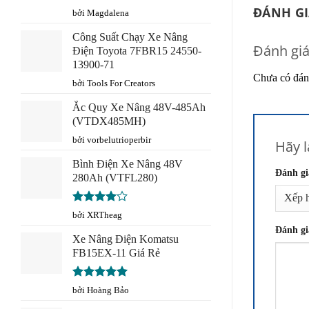
ĐÁNH GIÁ
Được
bởi Magdalena
xếp
hạng
3
Công Suất Chạy Xe Nâng
5 sao
Đánh gi
Điện Toyota 7FBR15 24550-
13900-71
Chưa có đán
bởi Tools For Creators
Ắc Quy Xe Nâng 48V-485Ah
(VTDX485MH)
bởi vorbelutrioperbir
Hãy l
Bình Điện Xe Nâng 48V
Đánh gi
280Ah (VTFL280)
Được
bởi XRTheag
xếp hạng
Đánh gi
4
5 sao
Xe Nâng Điện Komatsu
FB15EX-11 Giá Rẻ
Được xếp
bởi Hoàng Bảo
hạng
5
5