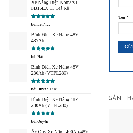
sao
Xe Nâng Điện Komatsu
FB15EX-11 Giá Rẻ
Tên
*
Được xếp
bởi Lê Phúc
hạng
5
5
sao
Bình Điện Xe Nâng 48V
485Ah
Được xếp
bởi Hải
hạng
5
5
sao
Bình Điện Xe Nâng 48V
280Ah (VTFL280)
Được xếp
bởi Huỳnh Trúc
hạng
5
5
SẢN PH
sao
Bình Điện Xe Nâng 48V
280Ah (VTFL280)
Được xếp
bởi Quyền
hạng
5
5
sao
Ắc Quy Xe Nâng 400Ah-48V