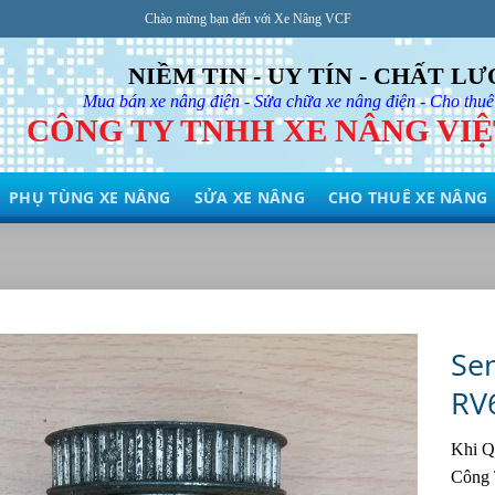
Chào mừng bạn đến với Xe Nâng VCF
NIỀM TIN - UY TÍN - CHẤT L
Mua bán xe nâng điện - Sửa chữa xe nâng điện - Cho thuê
CÔNG TY TNHH XE NÂNG VI
PHỤ TÙNG XE NÂNG
SỬA XE NÂNG
CHO THUÊ XE NÂNG
Se
RV
Khi Qu
Công 