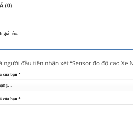
 (0)
á
h giá nào.
à người đầu tiên nhận xét “Sensor đo độ cao Xe
á của bạn
*
á của bạn
*