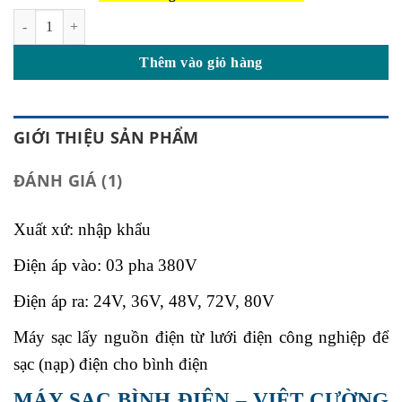
là:
tại
Máy Sạc Bình Điện Xe Nâng Energic số lượng
18.500.000₫.
là:
15.500.000₫.
Thêm vào giỏ hàng
GIỚI THIỆU SẢN PHẨM
ĐÁNH GIÁ (1)
Xuất xứ: nhập khẩu
Điện áp vào: 03 pha 380V
Điện áp ra: 24V, 36V, 48V, 72V, 80V
Máy sạc lấy nguồn điện từ lưới điện công nghiệp để
sạc (nạp) điện cho bình điện
MÁY SẠC BÌNH ĐIỆN – VIỆT CƯỜNG