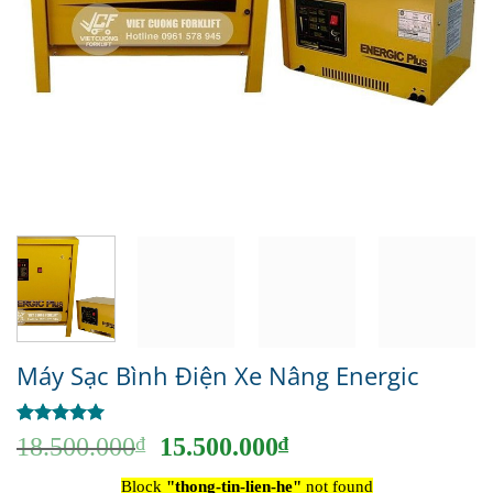
Máy Sạc Bình Điện Xe Nâng Energic
5
1
trên 5
Giá
Giá
18.500.000
₫
15.500.000
₫
dựa trên
gốc
hiện
đánh giá
Block
"thong-tin-lien-he"
not found