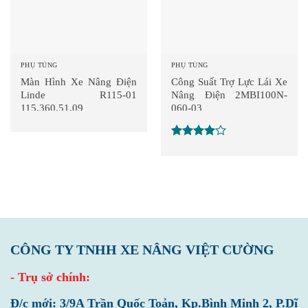
PHỤ TÙNG
PHỤ TÙNG
Màn Hình Xe Nâng Điện
Công Suất Trợ Lực Lái Xe
Linde R115-01
Nâng Điện 2MBI100N-
115.360.51.09
060-03
Được
xếp hạng
4
5 sao
CÔNG TY TNHH XE NÂNG VIỆT CƯỜNG
- Trụ sở chính:
Đ/c mới: 3/9A Trần Quốc Toản, Kp.Bình Minh 2, P.Dĩ