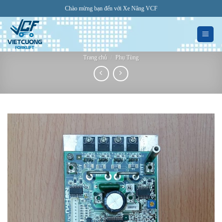
Bỏ
Chào mừng bạn đến với Xe Nâng VCF
qua
nội
dung
Trang chủ
/
Phụ Tùng