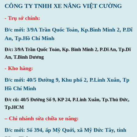
CÔNG TY TNHH XE NÂNG VIỆT CƯỜNG
- Trụ sở chính:
Đ/c mới: 3/9A Trần Quốc Toản, Kp.Bình Minh 2, P.Dĩ
An, Tp.Hồ Chí Minh
Đ/c: 3/9A Trần Quốc Toản, Kp. Bình Minh 2, P.Dĩ An, Tp.Dĩ
An, T.Bình Dương
- Kho hàng:
Đ/c mới: 40/5 Đường 9, Khu phố 2, P.Linh Xuân, Tp
Hồ Chí Minh
Đ/c cũ: 40/5 Đường Số 9, KP 24, P.Linh Xuân, Tp.Thủ Đức,
Tp.HCM
– Chi nhánh sửa chữa xe nâng:
Đ/c mới: Số 394, ấp Mỹ Quới, xã Mỹ Đức Tây, tỉnh