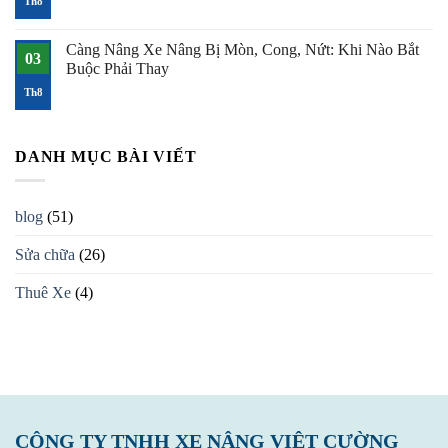
Th8
Tụt
có
Bình
bình
Nhanh,
luận
Càng Nâng Xe Nâng Bị Mòn, Cong, Nứt: Khi Nào Bắt
Chưa
ở
03
Hết
Xe
Buộc Phải Thay
Ca
Nâng
Đã
Mất
Không
Th8
Hết
Trợ
có
Điện
Lực
bình
Lái,
luận
Lái
ở
Nặng,
Càng
DANH MỤC BÀI VIẾT
Đánh
Nâng
Lái
Xe
Không
Nâng
Ăn:
Bị
blog
(51)
Tìm
Mòn,
Đúng
Cong,
Nguyên
Nứt:
Sửa chữa
(26)
Nhân
Khi
Trước
Nào
Khi
Bắt
Thuê Xe
(4)
Sửa
Buộc
Phải
Thay
CÔNG TY TNHH XE NÂNG VIỆT CƯỜNG