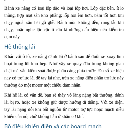
Bánh xe nâng có loại lốp đặc và loại lốp hơi. Lốp đặc bền, ít lo
thủng, hợp mặt sàn kho phẳng; lốp hơi êm hơn, bám tốt hơn khi
chạy ngoài sân bãi gồ ghề. Bánh mòn không đều, rung lắc khi
chạy, hoặc nghe lộc cộc ở cầu là những dấu hiệu nên kiểm tra
cụm này.
Hệ thống lái
Khác với ô tô, xe nâng đánh lái ở bánh sau để đuôi xe xoay linh
hoạt trong lối kho hẹp. Nhờ vậy xe quay đầu trong không gian
chật mà vẫn kiểm soát được phần càng phía trước. Đa số xe hiện
nay có trợ lực lái để tay lái nhẹ, trên xe nâng điện phần trợ lực này
thường do một motor một chiều đảm nhận.
Khi hệ lái có vấn đề, bạn sẽ thấy vô lăng nặng bất thường, đánh
lái bị rơ, hoặc xe không giữ được hướng đi thẳng. Với xe điện,
tay lái nặng đôi khi bắt nguồn từ motor trợ lực hoặc mạch điều
khiển của nó, chứ không hẳn ở khâu cơ khí.
Bộ điều khiển điện và các board mạch