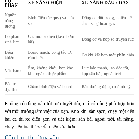
BỘ
XE NÂNG ĐIỆN
XE NÂNG DẦU / GAS
PHẬN
Nguồn
Bình điện (ắc quy) và máy
Động cơ đốt trong, nhiên liệu
năng
sạc
dầu, xăng hoặc gas
lượng
Bộ phận
Các motor điện (kéo, bơm,
Động cơ và hộp số truyền lực
sinh lực
lái)
Điều
Board mạch, công tắc tơ,
Cơ khí kết hợp một phần điện
khiển
cảm biến
Êm, không khói, hợp kho
Lực kéo mạnh, leo dốc tốt,
Vận hành
kín, ngành thực phẩm
hợp sân bãi, ngoài trời
Bảo trì
Chăm bình điện và board
Bảo dưỡng động cơ định kỳ
đặc thù
Không có dòng nào tốt hơn tuyệt đối, chỉ có dòng phù hợp hơn
với môi trường làm việc của bạn. Kho kín, sàn sạch, chạy một đến
hai ca thì xe điện gọn và tiết kiệm; sân bãi ngoài trời, tải nặng,
chạy liên tục thì xe dầu bền sức hơn.
Câu hỏi thường gặp