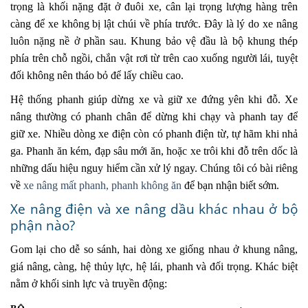
trọng là khối nặng đặt ở đuôi xe, cân lại trọng lượng hàng trên
càng để xe không bị lật chúi về phía trước. Đây là lý do xe nâng
luôn nặng nề ở phần sau. Khung bảo vệ đầu là bộ khung thép
phía trên chỗ ngồi, chắn vật rơi từ trên cao xuống người lái, tuyệt
đối không nên tháo bỏ để lấy chiều cao.
Hệ thống phanh giúp dừng xe và giữ xe đứng yên khi đỗ. Xe
nâng thường có phanh chân để dừng khi chạy và phanh tay để
giữ xe. Nhiều dòng xe điện còn có phanh điện từ, tự hãm khi nhả
ga. Phanh ăn kém, đạp sâu mới ăn, hoặc xe trôi khi đỗ trên dốc là
những dấu hiệu nguy hiểm cần xử lý ngay. Chúng tôi có bài riêng
về
xe nâng mất phanh, phanh không ăn
để bạn nhận biết sớm.
Xe nâng điện và xe nâng dầu khác nhau ở bộ
phận nào?
Gom lại cho dễ so sánh, hai dòng xe giống nhau ở khung nâng,
giá nâng, càng, hệ thủy lực, hệ lái, phanh và đối trọng. Khác biệt
nằm ở khối sinh lực và truyền động: