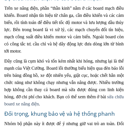
Trên xe nâng điện, phần “thần kinh” nằm ở các board mạch điều
khiển. Board nhận tín hiệu từ chân ga, cần điều khiển và các cảm
biến, rồi tính toán để điều tiết tốc độ motor và lưu lượng dầu thủy
lực. Bên trong board là vi xử lý, các mạch chuyển đổi tín hiệu,
mạch công suất điều khiển motor và cảm biến. Ngoài board còn
có công tắc tơ, cầu chì và hệ dây động lực đưa dòng lớn từ bình
tới motor.
Đây cũng là cụm khó và tốn kém nhất khi hỏng, nhưng lại là thế
mạnh của Việt Cường. Board lỗi thường biểu hiện qua đèn báo lỗi
trên bảng đồng hồ, xe đột nhiên yếu, giật cục, hoặc chết hẳn một
chức năng như không chạy nhưng vẫn nâng được. Nhiều trường
hợp không cần thay cả board mà sửa được đúng con linh kiện
hỏng, đỡ chi phí cho khách. Bạn có thể xem thêm ở bài
sửa chữa
board xe nâng điện
.
Đối trọng, khung bảo vệ và hệ thống phanh
Nhóm bộ phận này ít được để ý nhưng giữ vai trò an toàn. Đối