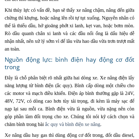
Khi thủy lực có vấn đề, bạn sẽ thấy xe nâng chậm, nâng đến giữa
chừng thì khựng, hoặc nâng lên rồi tự tụt xuống. Nguyên nhân có
thể là thiếu dầu, hở gioăng phớt xi lanh, kẹt van, hoặc bơm mòn.
Rò dầu quanh chân xi lanh và các đầu nối ống là dấu hiệu dễ
nhận nhất, nên xử lý sớm vì để lâu vừa hao dầu vừa trơn trượt mất
an toàn.
Nguồn động lực: bình điện hay động cơ đốt
trong
Đây là chỗ phân biệt rõ nhất giữa hai dòng xe. Xe nâng điện lấy
năng lượng từ bình điện (ắc quy). Bình cấp dòng một chiều cho
các motor và mạch điều khiển. Điện áp bình thường gặp là 24V,
48V, 72V, có dòng cao hơn tùy tải trọng, đi kèm là máy sạc để
nạp lại sau mỗi ca. Bình điện vừa là nguồn, vừa nặng nên còn
góp phần làm đối trọng cho xe. Chúng tôi nói kỹ cách chọn và
chăm bình trong bài
ắc quy và bình điện xe nâng
.
Xe nâng dầu hay gas thì dùng động cơ đốt trong, đốt dầu diesel,