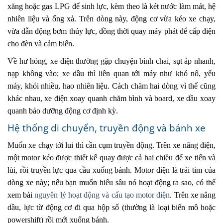
xăng hoặc gas LPG để sinh lực, kèm theo là két nước làm mát, hệ
nhiên liệu và ống xả. Trên dòng này, động cơ vừa kéo xe chạy,
vừa dẫn động bơm thủy lực, đồng thời quay máy phát để cấp điện
cho đèn và cảm biến.
Về hư hỏng, xe điện thường gặp chuyện bình chai, sụt áp nhanh,
nạp không vào; xe dầu thì liên quan tới máy như khó nổ, yếu
máy, khói nhiều, hao nhiên liệu. Cách chăm hai dòng vì thế cũng
khác nhau, xe điện xoay quanh chăm bình và board, xe dầu xoay
quanh bảo dưỡng động cơ định kỳ.
Hệ thống di chuyển, truyền động và bánh xe
Muốn xe chạy tới lui thì cần cụm truyền động. Trên xe nâng điện,
một motor kéo được thiết kế quay được cả hai chiều để xe tiến và
lùi, rồi truyền lực qua cầu xuống bánh. Motor điện là trái tim của
dòng xe này; nếu bạn muốn hiểu sâu nó hoạt động ra sao, có thể
xem bài
nguyên lý hoạt động và cấu tạo motor điện
. Trên xe nâng
dầu, lực từ động cơ đi qua hộp số (thường là loại biến mô hoặc
powershift) rồi mới xuống bánh.