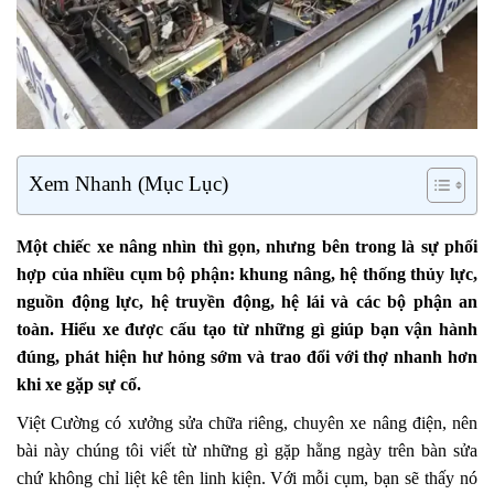
Xem Nhanh (Mục Lục)
Một chiếc xe nâng nhìn thì gọn, nhưng bên trong là sự phối
hợp của nhiều cụm bộ phận: khung nâng, hệ thống thủy lực,
nguồn động lực, hệ truyền động, hệ lái và các bộ phận an
toàn. Hiểu xe được cấu tạo từ những gì giúp bạn vận hành
đúng, phát hiện hư hỏng sớm và trao đổi với thợ nhanh hơn
khi xe gặp sự cố.
Việt Cường có xưởng sửa chữa riêng, chuyên xe nâng điện, nên
bài này chúng tôi viết từ những gì gặp hằng ngày trên bàn sửa
chứ không chỉ liệt kê tên linh kiện. Với mỗi cụm, bạn sẽ thấy nó