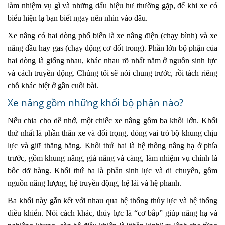
làm nhiệm vụ gì và những dấu hiệu hư thường gặp, để khi xe có
biểu hiện lạ bạn biết ngay nên nhìn vào đâu.
Xe nâng có hai dòng phổ biến là xe nâng điện (chạy bình) và xe
nâng dầu hay gas (chạy động cơ đốt trong). Phần lớn bộ phận của
hai dòng là giống nhau, khác nhau rõ nhất nằm ở nguồn sinh lực
và cách truyền động. Chúng tôi sẽ nói chung trước, rồi tách riêng
chỗ khác biệt ở gần cuối bài.
Xe nâng gồm những khối bộ phận nào?
Nếu chia cho dễ nhớ, một chiếc xe nâng gồm ba khối lớn. Khối
thứ nhất là phần thân xe và đối trọng, đóng vai trò bộ khung chịu
lực và giữ thăng bằng. Khối thứ hai là hệ thống nâng hạ ở phía
trước, gồm khung nâng, giá nâng và càng, làm nhiệm vụ chính là
bốc dỡ hàng. Khối thứ ba là phần sinh lực và di chuyển, gồm
nguồn năng lượng, hệ truyền động, hệ lái và hệ phanh.
Ba khối này gắn kết với nhau qua hệ thống thủy lực và hệ thống
điều khiển. Nói cách khác, thủy lực là “cơ bắp” giúp nâng hạ và