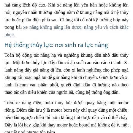
hai càng lệch độ cao. Khi xe nâng lên yếu hẳn hoặc không lên
nổi, nguyên nhân thường không nằm ở khung nâng mà ở hệ thủy
lực hoặc phần điện phía sau. Chúng tôi có nói kỹ trường hợp này
trong bài
xe nâng không nâng lên được, nâng yếu và cách khắc
phục
.
Hệ thống thủy lực: nơi sinh ra lực nâng
Toàn bộ động tác nâng hạ và nghiêng khung đều nhờ dầu thủy
lực. Một bơm thủy lực đẩy dầu có áp suất cao vào các xi lanh. Xi
lanh nâng đẩy giá nâng đi lên, còn xi lanh nghiêng cho phép ngả
khung tới hoặc ngả lui để giữ hàng khi di chuyển. Giữa bơm và xi
lanh là cụm van phân phối, quyết định dầu đi hướng nào theo
thao tác cần điều khiển của người lái, cùng hệ thống ống dẫn.
Trên xe nâng điện, bơm thủy lực được quay bằng một motor
riêng. Điểm cần lưu ý là motor bơm này chỉ quay đúng một chiều;
nếu đấu ngược chiều thì bơm không hút được dầu và có thể cháy.
Đây là lỗi hay gặp khi thay motor hoặc board mà không để ý, một
chi tiết nhỏ nhưng tốn kém.