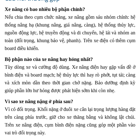
Xe nâng có bao nhiêu bộ phận chính?
Nếu chia theo cụm chức năng, xe nâng gồm sáu nhóm chính: hệ
thống nâng hạ (khung nâng, giá nâng, càng), hệ thống thủy lực,
nguồn động lực, hệ truyền động và di chuyển, hệ lái và nhóm an
toàn (đối trọng, khung bảo vệ, phanh). Trên xe điện có thêm cụm
board điều khiển.
Bộ phận nào của xe nâng hay hỏng nhất?
Tùy dòng xe và cường độ dùng. Xe nâng điện hay gặp vấn đề ở
bình điện và board mạch; hệ thủy lực thì hay rò phớt, tụt tải; càng
và xích mòn dần theo thời gian chở nặng. Bảo dưỡng định kỳ
giúp phần lớn hư hỏng được phát hiện sớm khi còn nhẹ.
Vì sao xe nâng nặng ở phía sau?
Vì có đối trọng. Khối nặng ở đuôi xe cân lại trọng lượng hàng đặt
trên càng phía trước, giữ cho xe thăng bằng và không lật chúi.
Trên xe nâng điện, cụm bình điện nặng cũng góp một phần vào
vai trò đối trọng này.