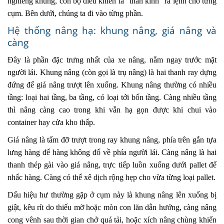
nghiêng khung, còn bộ điều khiển là “thần kinh” ra lệnh cho từng
cụm. Bên dưới, chúng ta đi vào từng phần.
Hệ thống nâng hạ: khung nâng, giá nâng và
càng
Đây là phần đặc trưng nhất của xe nâng, nằm ngay trước mặt
người lái. Khung nâng (còn gọi là trụ nâng) là hai thanh ray dựng
đứng để giá nâng trượt lên xuống. Khung nâng thường có nhiều
tầng: loại hai tầng, ba tầng, có loại tới bốn tầng. Càng nhiều tầng
thì nâng càng cao trong khi vẫn hạ gọn được khi chui vào
container hay cửa kho thấp.
Giá nâng là tấm đỡ trượt trong ray khung nâng, phía trên gắn tựa
lưng hàng để hàng không đổ về phía người lái. Càng nâng là hai
thanh thép gài vào giá nâng, trực tiếp luồn xuống dưới pallet để
nhấc hàng. Càng có thể xê dịch rộng hẹp cho vừa từng loại pallet.
Dấu hiệu hư thường gặp ở cụm này là khung nâng lên xuống bị
giật, kêu rít do thiếu mỡ hoặc mòn con lăn dẫn hướng, càng nâng
cong vênh sau thời gian chở quá tải, hoặc xích nâng chùng khiến