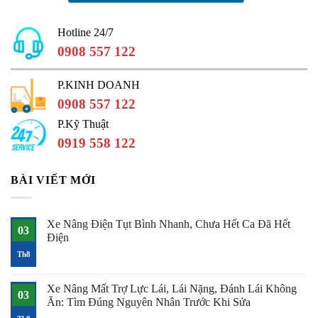
Hotline 24/7
0908 557 122
P.KINH DOANH
0908 557 122
P.Kỹ Thuật
0919 558 122
BÀI VIẾT MỚI
Xe Nâng Điện Tụt Bình Nhanh, Chưa Hết Ca Đã Hết
03
Điện
Không
Th8
có
bình
luận
Xe Nâng Mất Trợ Lực Lái, Lái Nặng, Đánh Lái Không
ở
03
Xe
Ăn: Tìm Đúng Nguyên Nhân Trước Khi Sửa
Nâng
Điện
Không