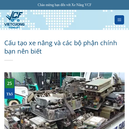
Bỏ
Chào mừng bạn đến với Xe Nâng VCF
qua
nội
dung
Cấu tạo xe nâng và các bộ phận chính
bạn nên biết
25
Th5