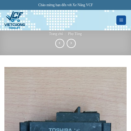
Bỏ
Chào mừng bạn đến với Xe Nâng VCF
qua
nội
dung
Trang chủ
/
Phụ Tùng