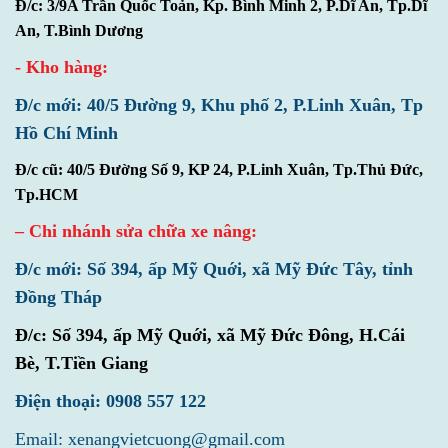
Đ/c: 3/9A Trần Quốc Toản, Kp. Bình Minh 2, P.Dĩ An, Tp.Dĩ
An, T.Bình Dương
- Kho hàng:
Đ/c mới: 40/5 Đường 9, Khu phố 2, P.Linh Xuân, Tp
Hồ Chí Minh
Đ/c cũ: 40/5 Đường Số 9, KP 24, P.Linh Xuân, Tp.Thủ Đức,
Tp.HCM
– Chi nhánh sửa chữa xe nâng:
Đ/c mới: Số 394, ấp Mỹ Quới, xã Mỹ Đức Tây, tỉnh
Đồng Tháp
Đ/c:
Số 394, ấp Mỹ Quới, xã Mỹ Đức Đông, H.Cái
Bè, T.Tiền Giang
Điện thoại: 0908 557 122
Email: xenangvietcuong@gmail.com