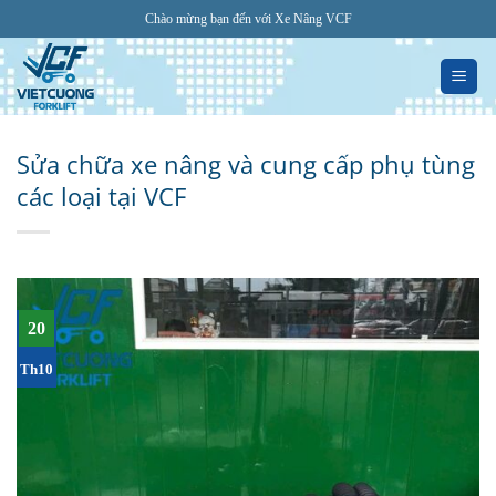
Bỏ
Chào mừng bạn đến với Xe Nâng VCF
qua
nội
dung
Sửa chữa xe nâng và cung cấp phụ tùng
các loại tại VCF
20
Th10