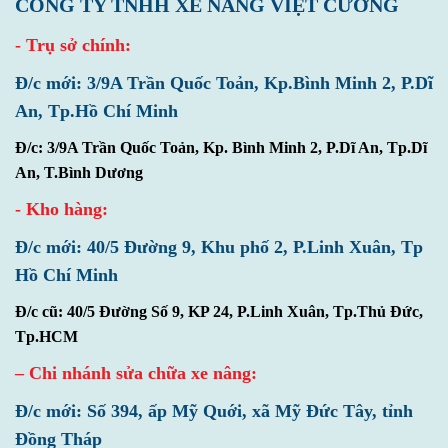
CÔNG TY TNHH XE NÂNG VIỆT CƯỜNG
- Trụ sở chính:
Đ/c mới: 3/9A Trần Quốc Toản, Kp.Bình Minh 2, P.Dĩ
An, Tp.Hồ Chí Minh
Đ/c: 3/9A Trần Quốc Toản, Kp. Bình Minh 2, P.Dĩ An, Tp.Dĩ
An, T.Bình Dương
- Kho hàng:
Đ/c mới: 40/5 Đường 9, Khu phố 2, P.Linh Xuân, Tp
Hồ Chí Minh
Đ/c cũ: 40/5 Đường Số 9, KP 24, P.Linh Xuân, Tp.Thủ Đức,
Tp.HCM
– Chi nhánh sửa chữa xe nâng:
Đ/c mới: Số 394, ấp Mỹ Quới, xã Mỹ Đức Tây, tỉnh
Đồng Tháp