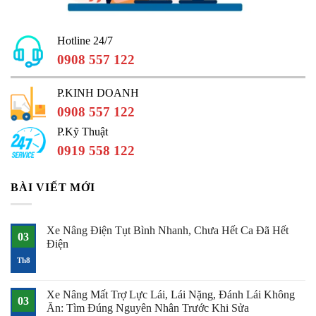
Hotline 24/7
0908 557 122
P.KINH DOANH
0908 557 122
P.Kỹ Thuật
0919 558 122
BÀI VIẾT MỚI
Xe Nâng Điện Tụt Bình Nhanh, Chưa Hết Ca Đã Hết
03
Điện
Không
Th8
có
bình
luận
Xe Nâng Mất Trợ Lực Lái, Lái Nặng, Đánh Lái Không
ở
03
Xe
Ăn: Tìm Đúng Nguyên Nhân Trước Khi Sửa
Nâng