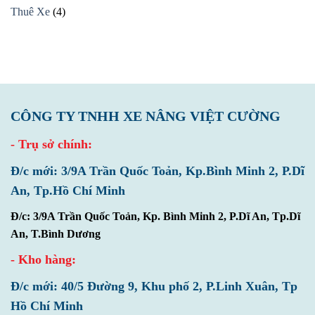
Khi
Bắt
Thuê Xe
(4)
Sửa
Buộc
Phải
Thay
CÔNG TY TNHH XE NÂNG VIỆT CƯỜNG
- Trụ sở chính:
Đ/c mới: 3/9A Trần Quốc Toản, Kp.Bình Minh 2, P.Dĩ
An, Tp.Hồ Chí Minh
Đ/c: 3/9A Trần Quốc Toản, Kp. Bình Minh 2, P.Dĩ An, Tp.Dĩ
An, T.Bình Dương
- Kho hàng:
Đ/c mới: 40/5 Đường 9, Khu phố 2, P.Linh Xuân, Tp
Hồ Chí Minh