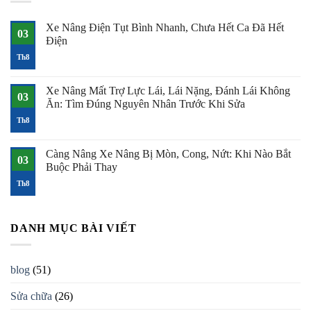
Xe Nâng Điện Tụt Bình Nhanh, Chưa Hết Ca Đã Hết
03
Điện
Không
Th8
có
bình
luận
Xe Nâng Mất Trợ Lực Lái, Lái Nặng, Đánh Lái Không
ở
03
Xe
Ăn: Tìm Đúng Nguyên Nhân Trước Khi Sửa
Nâng
Điện
Không
Th8
Tụt
có
Bình
bình
Nhanh,
luận
Càng Nâng Xe Nâng Bị Mòn, Cong, Nứt: Khi Nào Bắt
Chưa
ở
03
Hết
Xe
Buộc Phải Thay
Ca
Nâng
Đã
Mất
Không
Th8
Hết
Trợ
có
Điện
Lực
bình
Lái,
luận
Lái
ở
Nặng,
Càng
DANH MỤC BÀI VIẾT
Đánh
Nâng
Lái
Xe
Không
Nâng
Ăn:
Bị
blog
(51)
Tìm
Mòn,
Đúng
Cong,
Nguyên
Nứt:
Sửa chữa
(26)
Nhân
Khi
Trước
Nào