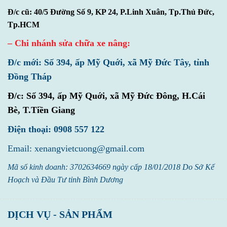
Đ/c cũ: 40/5 Đường Số 9, KP 24, P.Linh Xuân, Tp.Thủ Đức,
Tp.HCM
– Chi nhánh sửa chữa xe nâng:
Đ/c mới: Số 394, ấp Mỹ Quới, xã Mỹ Đức Tây, tỉnh
Đồng Tháp
Đ/c:
Số 394, ấp Mỹ Quới, xã Mỹ Đức Đông, H.Cái
Bè, T.Tiền Giang
Điện thoại: 0908 557 122
Email: xenangvietcuong@gmail.com
Mã số kinh doanh: 3702634669 ngày cấp 18/01/2018 Do Sở Kế
Hoạch và Đầu Tư tỉnh Bình Dương
DỊCH VỤ - SẢN PHẨM