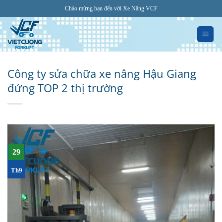
Bỏ
Chào mừng bạn đến với Xe Nâng VCF
qua
nội
dung
Công ty sửa chữa xe nâng Hậu Giang
đứng TOP 2 thị trường
29
Th9